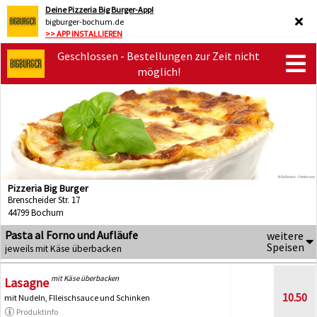
Deine Pizzeria Big Burger-App!
bigburger-bochum.de
>> APP INSTALLIEREN
Geschlossen - Bestellungen zur Zeit nicht
möglich!
Pizzeria Big Burger
Brenscheider Str. 17
44799 Bochum
Pasta al Forno und Aufläufe
weitere
Speisen
jeweils mit Käse überbacken
mit Käse überbacken
Lasagne
10.50
mit Nudeln, Flleischsauce und Schinken
Produktinfo