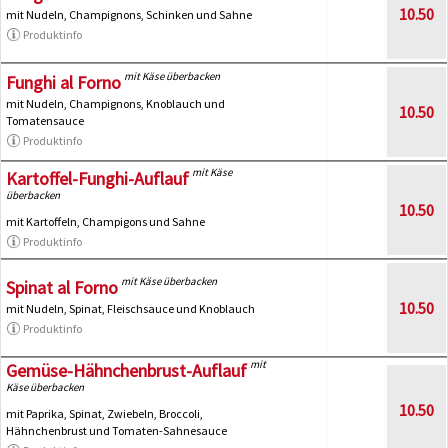
10.50
mit Nudeln, Champignons, Schinken und Sahne
Produktinfo
mit Käse überbacken
Funghi al Forno
mit Nudeln, Champignons, Knoblauch und
10.50
Tomatensauce
Produktinfo
mit Käse
Kartoffel-Funghi-Auflauf
überbacken
10.50
mit Kartoffeln, Champigons und Sahne
Produktinfo
mit Käse überbacken
Spinat al Forno
10.50
mit Nudeln, Spinat, Fleischsauce und Knoblauch
Produktinfo
mit
Gemüse-Hähnchenbrust-Auflauf
Käse überbacken
10.50
mit Paprika, Spinat, Zwiebeln, Broccoli,
Hähnchenbrust und Tomaten-Sahnesauce