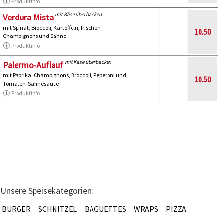
Produktinfo
mit Käse überbacken
Verdura Mista
mit Spinat, Broccoli, Kartoffeln, frischen
10.50
Champignons und Sahne
Produktinfo
mit Käse überbacken
Palermo-Auflauf
mit Paprika, Champignons, Broccoli, Peperoni und
10.50
Tomaten-Sahnesauce
Produktinfo
Unsere Speisekategorien:
BURGER
SCHNITZEL
BAGUETTES
WRAPS
PIZZA